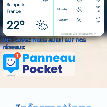
19°
Sainpuits,
34°
Monday
France
19°
34°
Tuesday
22°
21°
powered by
Meteometics Weather API
Retrouvez nous aussi sur nos
réseaux