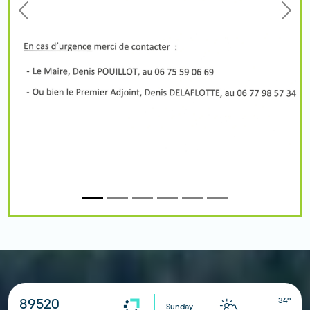
Previous
Next
34°
89520
Sunday