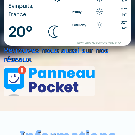
16°
Sainpuits,
27°
Friday
France
14°
32°
Saturday
20°
13°
powered by
Meteometics Weather API
Retrouvez nous aussi sur nos
réseaux