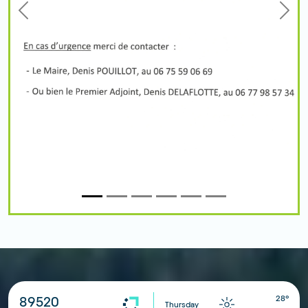
Previous
Next
28°
89520
Thursday