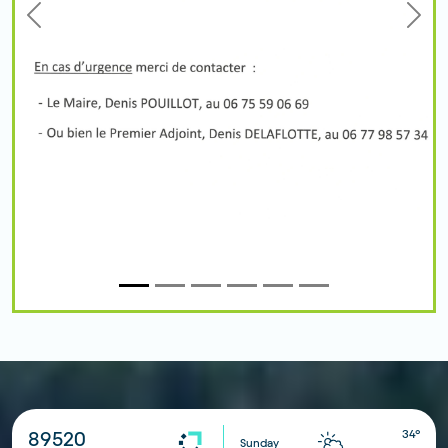
Previous
Next
34°
89520
Sunday