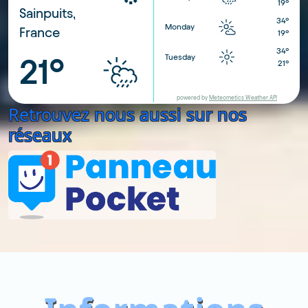
19°
Sainpuits,
34°
Monday
France
19°
34°
Tuesday
21°
21°
powered by
Meteometics Weather API
Retrouvez nous aussi sur nos
réseaux